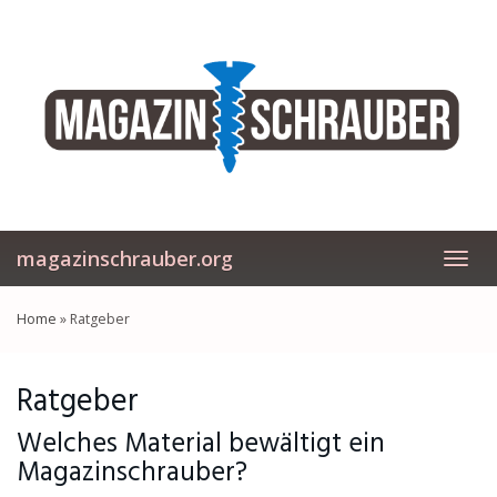
Skip
to
main
content
magazinschrauber.org
Toggl
navig
Home
»
Ratgeber
Ratgeber
Welches Material bewältigt ein
Magazinschrauber?