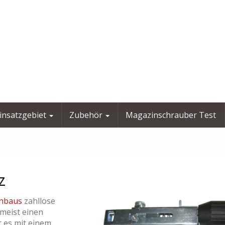
insatzgebiet
Zubehör
Magazinschrauber Test
z
enbaus
zahllose
meist einen
t es mit einem