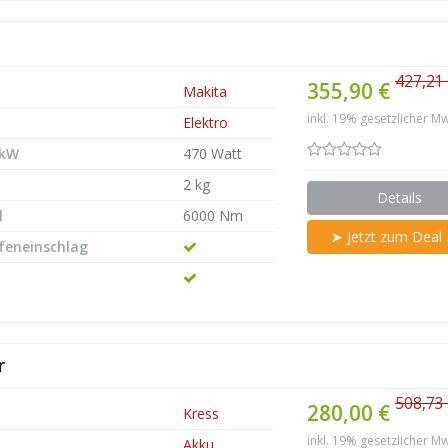
427,21
355,90 €
Makita
inkl. 19% gesetzlicher Mw
Elektro
 kW
470 Watt
2 kg
Details
l
6000 Nm
➤ Jetzt zum Deal
efeneinschlag
r
508,73
280,00 €
Kress
inkl. 19% gesetzlicher Mw
Akku