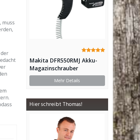
, muss
erden,
 der
bedacht
Makita DFR550RMJ Akku-
wer
Magazinschrauber
den
Mehr Details
tem
ern.
Hier schreibt Thomas!
odass