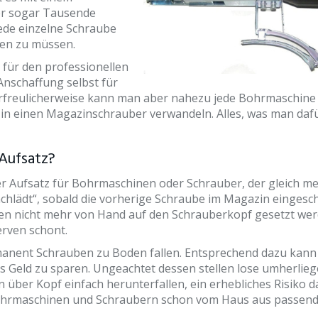
er sogar Tausende
ede einzelne Schraube
zen zu müssen.
 für den professionellen
 Anschaffung selbst für
Erfreulicherweise kann man aber nahezu jede Bohrmaschine
n einen Magazinschrauber verwandeln. Alles, was man daf
Aufsatz?
ler Aufsatz für Bohrmaschinen oder Schrauber, der gleich m
chlädt“, sobald die vorherige Schraube im Magazin eingesc
ben nicht mehr von Hand auf den Schrauberkopf gesetzt wer
erven schont.
rmanent Schrauben zu Boden fallen. Entsprechend dazu kann
s Geld zu sparen. Ungeachtet dessen stellen lose umherlie
 über Kopf einfach herunterfallen, ein erhebliches Risiko d
Bohrmaschinen und Schraubern schon vom Haus aus passen