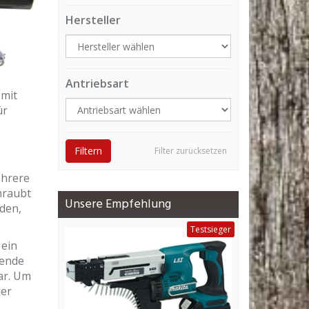
Hersteller
Antriebsart
 mit
ür
Filtern
Filter zurücksetzen
ehrere
hraubt
Unsere Empfehlung
den,
Testsieger
 ein
gende
ar. Um
der