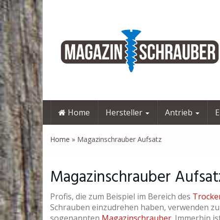
Skip
to
main
content
Home
Hersteller
Antrieb
E
Home
»
Magazinschrauber Aufsatz
Magazinschrauber Aufsat
Profis, die zum Beispiel im Bereich des
Trock
Schrauben einzudrehen haben, verwenden zu
sogenannten
Magazinschrauber
. Immerhin is