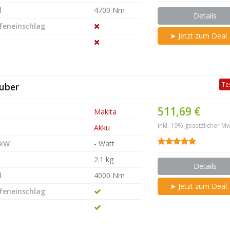
l
4700 Nm
Details
efeneinschlag
➤ Jetzt zum Deal
Te
uber
511,69 €
Makita
inkl. 19% gesetzlicher Mw
Akku
 kW
- Watt
2.1 kg
Details
l
4000 Nm
➤ Jetzt zum Deal
efeneinschlag