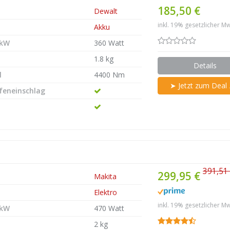
185,50 €
Dewalt
inkl. 19% gesetzlicher Mw
Akku
 kW
360 Watt
1.8 kg
Details
l
4400 Nm
➤ Jetzt zum Deal
efeneinschlag
391,51
299,95 €
Makita
Elektro
inkl. 19% gesetzlicher Mw
 kW
470 Watt
2 kg