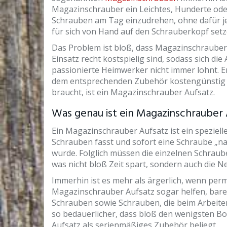
Magazinschrauber ein Leichtes, Hunderte od
Schrauben am Tag einzudrehen, ohne dafür j
für sich von Hand auf den Schrauberkopf set
Das Problem ist bloß, dass Magazinschrauber
Einsatz recht kostspielig sind, sodass sich die
passionierte Heimwerker nicht immer lohnt. 
dem entsprechenden Zubehör kostengünstig i
braucht, ist ein Magazinschrauber Aufsatz.
Was genau ist ein Magazinschrauber 
Ein Magazinschrauber Aufsatz ist ein speziel
Schrauben fasst und sofort eine Schraube „na
wurde. Folglich müssen die einzelnen Schrau
was nicht bloß Zeit spart, sondern auch die N
Immerhin ist es mehr als ärgerlich, wenn pe
Magazinschrauber Aufsatz sogar helfen, bare
Schrauben sowie Schrauben, die beim Arbeiten
so bedauerlicher, dass bloß den wenigsten 
Aufsatz als serienmäßiges Zubehör beliegt.