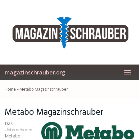
Skip
to
main
content
magazinschrauber.org
Toggl
navig
Home
»
Metabo Magazinschrauber
Metabo Magazinschrauber
Das
Unternehmen
Metabo: