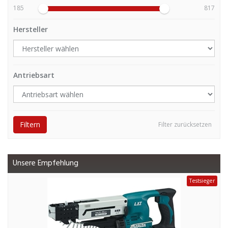
185
817
Hersteller
Antriebsart
Filtern
Filter zurücksetzen
Unsere Empfehlung
Testsieger