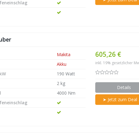
efeneinschlag
uber
605,26 €
Makita
inkl. 19% gesetzlicher Mw
Akku
 kW
190 Watt
2 kg
Details
l
4000 Nm
➤ Jetzt zum Deal
efeneinschlag