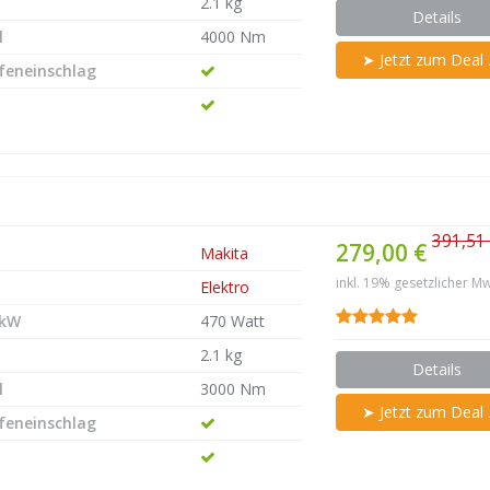
2.1 kg
Details
l
4000 Nm
➤ Jetzt zum Deal
efeneinschlag
391,51
279,00 €
Makita
inkl. 19% gesetzlicher Mw
Elektro
 kW
470 Watt
2.1 kg
Details
l
3000 Nm
➤ Jetzt zum Deal
efeneinschlag