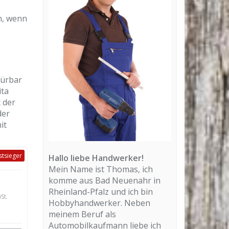
n, wenn
pürbar
ita
 der
der
it
stsieger
Hallo liebe Handwerker!
Mein Name ist Thomas, ich
komme aus Bad Neuenahr in
Rheinland-Pfalz und ich bin
St.
Hobbyhandwerker. Neben
meinem Beruf als
Automobilkaufmann liebe ich