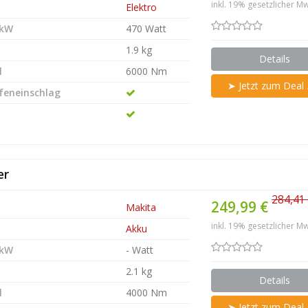
inkl. 19% gesetzlicher Mw
Elektro
 kW
470 Watt
1.9 kg
Details
l
6000 Nm
➤ Jetzt zum Deal
efeneinschlag
er
284,41
249,99 €
Makita
inkl. 19% gesetzlicher Mw
Akku
 kW
- Watt
2.1 kg
Details
l
4000 Nm
➤ Jetzt zum Deal