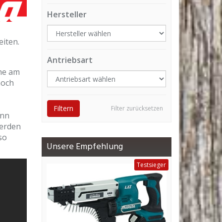
Hersteller
iten.
Antriebsart
he am
noch
Filtern
Filter zurücksetzen
ann
werden
so
Unsere Empfehlung
Testsieger