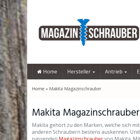
Skip
to
main
content
Home
Hersteller
Antrieb
E
Home
»
Makita Magazinschrauber
Makita Magazinschrauber
Makita gehört zu den Marken, welche sich mi
anderen Schraubern bestens auskennen. Und 
passenden
Magazinschrauber
von Makita. Mi