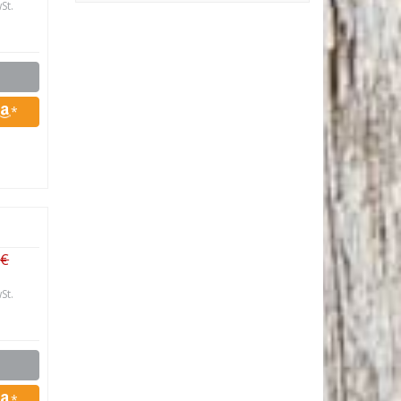
St.
*
 €
St.
*