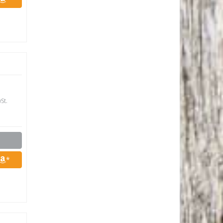
St.
*