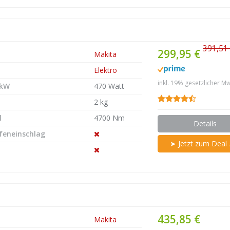
391,51
299,95 €
Makita
Elektro
inkl. 19% gesetzlicher Mw
 kW
470 Watt
2 kg
l
4700 Nm
Details
efeneinschlag
➤ Jetzt zum Deal
435,85 €
Makita