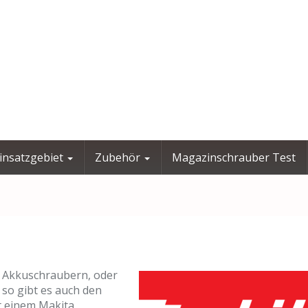
insatzgebiet
Zubehör
Magazinschrauber Test
t Akkuschraubern, oder
so gibt es auch den
t einem Makita