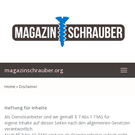
Skip
to
main
content
magazinschrauber.org
Toggl
navig
Home
»
Disclaimer
Haftung für Inhalte
Als Diensteanbieter sind wir gemäß § 7 Abs.1 TMG für
eigene Inhalte auf diesen Seiten nach den allgemeinen Gesetzen
verantwortlich.
Nach §§ 8 bis 10 TMG sind wir als Diensteanbieter jedoch nicht