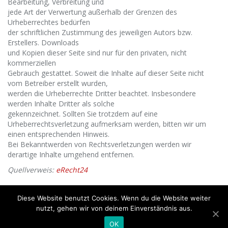
Bearbeitung, Verbreitung und
jede Art der Verwertung außerhalb der Grenzen des
Urheberrechtes bedürfen
der schriftlichen Zustimmung des jeweiligen Autors bzw.
Erstellers. Downloads
und Kopien dieser Seite sind nur für den privaten, nicht
kommerziellen
Gebrauch gestattet. Soweit die Inhalte auf dieser Seite nicht
vom Betreiber erstellt wurden,
werden die Urheberrechte Dritter beachtet. Insbesondere
werden Inhalte Dritter als solche
gekennzeichnet. Sollten Sie trotzdem auf eine
Urheberrechtsverletzung aufmerksam werden, bitten wir um
einen entsprechenden Hinweis.
Bei Bekanntwerden von Rechtsverletzungen werden wir
derartige Inhalte umgehend entfernen.
Quellverweis:
eRecht24
Diese Website benutzt Cookies. Wenn du die Website weiter
nutzt, gehen wir von deinem Einverständnis aus.
Copyright - Magazinschrauber.org | Das Expertenportal
OK
Impressum
Disclaimer
Datenschutz
Blog