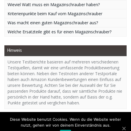
Wieviel Watt muss ein Magazinschrauber haben?
Kriterienpunkte beim Kauf vom Magazinschrauber
Was macht einen guten Magazinschrauber aus?
Welche Ersatzteile gibt es für einen Magazinschrauber?
Hinweis
Unsere Testberichte basieren auf mehreren verschiedenen
Testquellen, damit wir eine umfassende Produktbewertung
bieten können. Neben den Testnoten anderer Testportale
haben auch Amazon Kundenbewertungen einen Einfluss auf
unsere Bewertung. Achten Sie bei der Auswahl der für Sie
passenden Produkte darauf, dass wir sämtliche Produkte nie
persönlich in der Hand hatte, sondern auf Basis der o.g.
Punkte getestet und verglichen haben.
Diese Website benutzt Cookies. Wenn du die Website weiter
nutzt, gehen wir von deinem Einverständnis aus.
Copyright - Magazinschrauber.org | Das Expertenportal