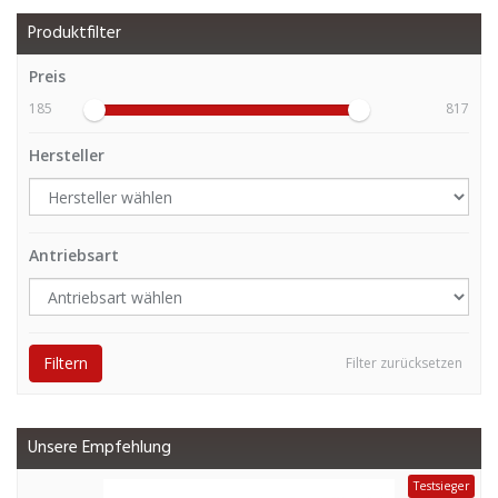
Produktfilter
Preis
185
817
Hersteller
Antriebsart
Filtern
Filter zurücksetzen
Unsere Empfehlung
Testsieger