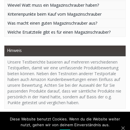
Wieviel Watt muss ein Magazinschrauber haben?
Kriterienpunkte beim Kauf vom Magazinschrauber
Was macht einen guten Magazinschrauber aus?
Welche Ersatzteile gibt es für einen Magazinschrauber?
Hinweis
Unsere Testberichte basieren auf mehreren verschiedenen
Testquellen, damit wir eine umfassende Produktbewertung
bieten können. Neben den Testnoten anderer Testportale
haben auch Amazon Kundenbewertungen einen Einfluss auf
unsere Bewertung. Achten Sie bei der Auswahl der für Sie
passenden Produkte darauf, dass wir sämtliche Produkte nie
persönlich in der Hand hatte, sondern auf Basis der o.g.
Punkte getestet und verglichen haben.
Diese Website benutzt Cookies. Wenn du die Website weiter
nutzt, gehen wir von deinem Einverständnis aus.
Copyright - Magazinschrauber.org | Das Expertenportal