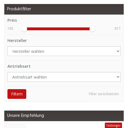
Produktfilter
Preis
185
817
Hersteller
Antriebsart
Filtern
Filter zurücksetzen
Unsere Empfehlung
Testsieger