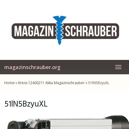
Skip
to
main
content
magazinschrauber.org
Toggl
navig
Home
»
Kress 12400211 Akku Magazinschrauber
»
51lN5BzyuXL
51lN5BzyuXL