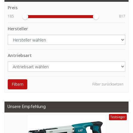
Preis
185
817
Hersteller
Antriebsart
Filtern
Filter zurücksetzen
Unsere Empfehlung
Testsieger