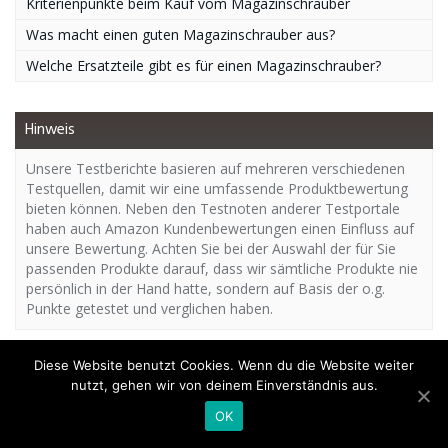
Kriterienpunkte beim Kauf vom Magazinschrauber
Was macht einen guten Magazinschrauber aus?
Welche Ersatzteile gibt es für einen Magazinschrauber?
Hinweis
Unsere Testberichte basieren auf mehreren verschiedenen
Testquellen, damit wir eine umfassende Produktbewertung
bieten können. Neben den Testnoten anderer Testportale
haben auch Amazon Kundenbewertungen einen Einfluss auf
unsere Bewertung. Achten Sie bei der Auswahl der für Sie
passenden Produkte darauf, dass wir sämtliche Produkte nie
persönlich in der Hand hatte, sondern auf Basis der o.g.
Punkte getestet und verglichen haben.
Diese Website benutzt Cookies. Wenn du die Website weiter
nutzt, gehen wir von deinem Einverständnis aus.
Copyright - Magazinschrauber.org | Das Expertenportal
OK
Impressum
Disclaimer
Datenschutz
Blog