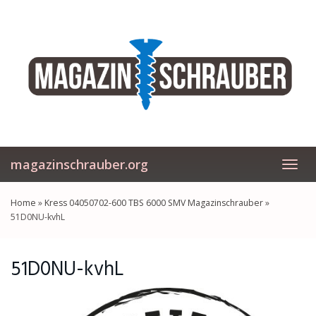
Skip
to
main
content
magazinschrauber.org
Toggl
navig
Home
»
Kress 04050702-600 TBS 6000 SMV Magazinschrauber
»
51D0NU-kvhL
51D0NU-kvhL