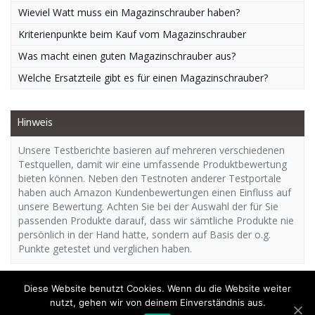
Wieviel Watt muss ein Magazinschrauber haben?
Kriterienpunkte beim Kauf vom Magazinschrauber
Was macht einen guten Magazinschrauber aus?
Welche Ersatzteile gibt es für einen Magazinschrauber?
Hinweis
Unsere Testberichte basieren auf mehreren verschiedenen
Testquellen, damit wir eine umfassende Produktbewertung
bieten können. Neben den Testnoten anderer Testportale
haben auch Amazon Kundenbewertungen einen Einfluss auf
unsere Bewertung. Achten Sie bei der Auswahl der für Sie
passenden Produkte darauf, dass wir sämtliche Produkte nie
persönlich in der Hand hatte, sondern auf Basis der o.g.
Punkte getestet und verglichen haben.
Diese Website benutzt Cookies. Wenn du die Website weiter
nutzt, gehen wir von deinem Einverständnis aus.
Copyright - Magazinschrauber.org | Das Expertenportal