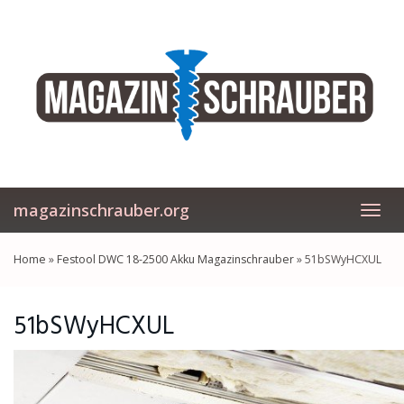
Skip
to
main
content
magazinschrauber.org
Toggl
navig
Home
»
Festool DWC 18-2500 Akku Magazinschrauber
»
51bSWyHCXUL
51bSWyHCXUL