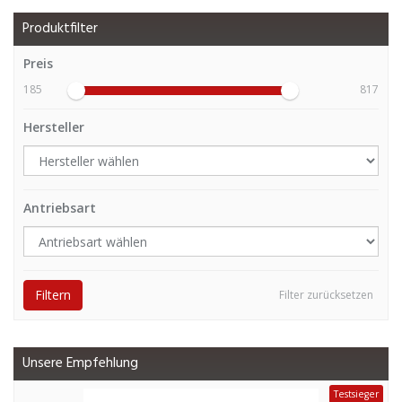
Produktfilter
Preis
185
817
Hersteller
Antriebsart
Filtern
Filter zurücksetzen
Unsere Empfehlung
Testsieger