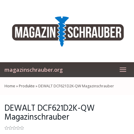
Skip
to
main
content
magazinschrauber.org
Toggl
navig
Home
»
Produkte
»
DEWALT DCF621D2K-QW Magazinschrauber
DEWALT DCF621D2K-QW
Magazinschrauber