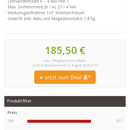
Leerlaufdrehzahl 0 – 4.400 min-1
Max. Drehmoment (h / w) 27 / 4 Nm
Werkzeugaufnahme 1/4″ Innensechskant
Gewicht (inkl. Akku und Magazinvorsatz) 1,8 kg
185,50 €
inkl. 19% gesetzlicher MwSt.
Zuletzt aktualisiert am: 5. August 2026 22:15
➤ Jetzt zum Deal
*
Produktfilter
Preis
185
817