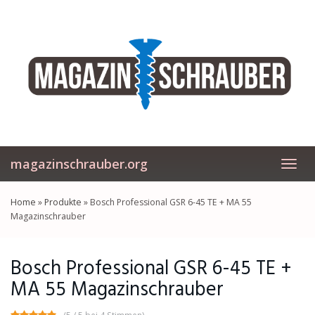
Skip
to
main
content
magazinschrauber.org
Toggl
navig
Home
»
Produkte
»
Bosch Professional GSR 6-45 TE + MA 55
Magazinschrauber
Bosch Professional GSR 6-45 TE +
MA 55 Magazinschrauber