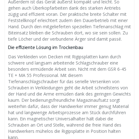
Außerdem ist das Gerät äußerst kompakt und leicht. So
gehen auch Überkopfarbeiten dank des starken Antriebs
zügig und effizient voran. Der praktische breite Schalter mit
Feststellknopf erleichtert zudem den Dauerbetrieb mit einer
Hand. Durch den mitgelieferten speziellen Tiefenanschlag mit
Biteinsatz bleiben die Schrauben dort, wo sie sein sollen. Zu
tiefe Löcher und der verbundene Ärger sind damit passé.
Die effiziente Lösung im Trockenbau
Das Verkleiden von Decken mit Rigipsplatten kann durch
schwere und langsam arbeitende Schlagschrauber eine
besonders ermüdende Arbeit sein. Nicht mit dem GSR 6-45
TE + MA 55 Professional. Mit diesem
Tiefenanschlagschrauber für das serielle Versenken von
Schrauben in Verkleidungen geht die Arbeit schnellstens von
der Hand und die Arme ermüden dank des geringen Gewichts
kaum. Der bedienungsfreundliche Magazinaufsatz sorgt
weiterhin dafür, dass der Handwerker immer genug Material
hat und langwierige Arbeitsprozesse am Stück durchführen
kann. Ein magnetischer Universalhalter hält dabei die
Schrauben an Ort und Stelle, während die freie Hand des
Handwerkers mühelos die Rigipsplatte in Position halten
kann.