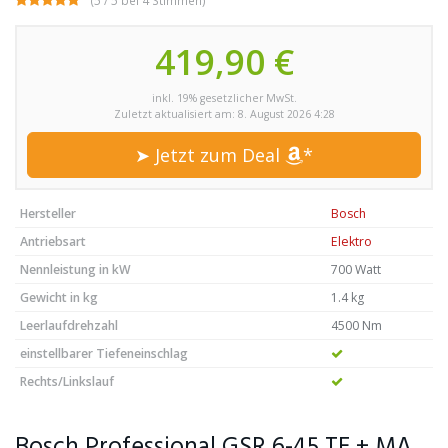
(5 / 5 bei 4 Stimmen)
419,90 €
inkl. 19% gesetzlicher MwSt.
Zuletzt aktualisiert am: 8. August 2026 4:28
➤ Jetzt zum Deal
*
Hersteller
Bosch
Antriebsart
Elektro
Nennleistung in kW
700 Watt
Gewicht in kg
1.4 kg
Leerlaufdrehzahl
4500 Nm
einstellbarer Tiefeneinschlag
Rechts/Linkslauf
Bosch Professional GSR 6-45 TE + MA