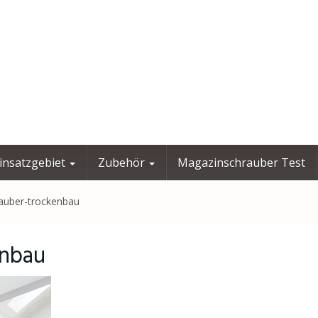
insatzgebiet
Zubehör
Magazinschrauber Test
auber-trockenbau
enbau