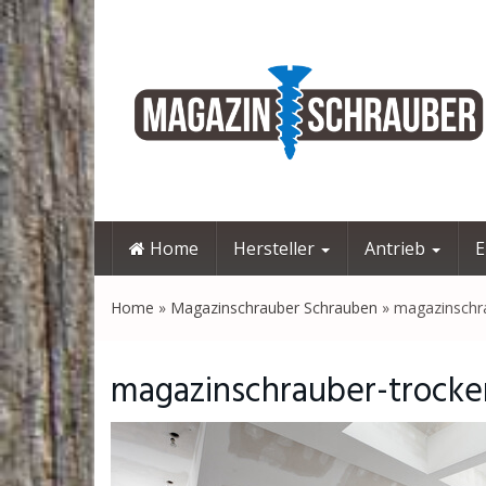
Skip
to
main
content
Home
Hersteller
Antrieb
E
Home
»
Magazinschrauber Schrauben
»
magazinschr
magazinschrauber-trock