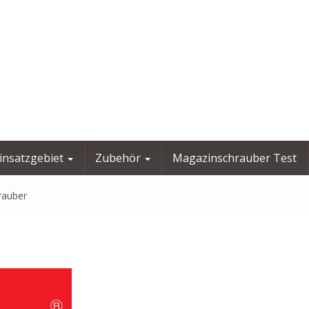
insatzgebiet
Zubehör
Magazinschrauber Test
rauber