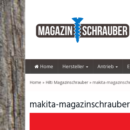
Skip
to
main
content
Home
Hersteller
Antrieb
E
Home
»
Hilti Magazinschrauber
»
makita-magazinsch
makita-magazinschrauber